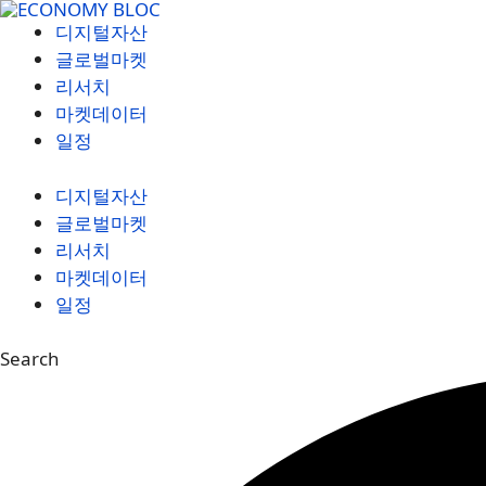
컨
디지털자산
텐
글로벌마켓
츠
리서치
로
마켓데이터
건
일정
너
뛰
디지털자산
기
글로벌마켓
리서치
마켓데이터
일정
Search