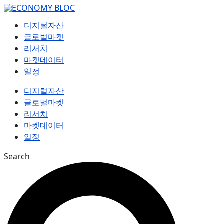
컨
텐
디지털자산
츠
글로벌마켓
로
리서치
건
마켓데이터
너
일정
뛰
기
디지털자산
글로벌마켓
리서치
마켓데이터
일정
Search