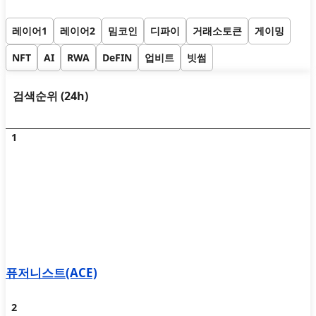
레이어1
레이어2
밈코인
디파이
거래소토큰
게이밍
NFT
AI
RWA
DeFIN
업비트
빗썸
검색순위 (24h)
퓨저니스트(ACE)