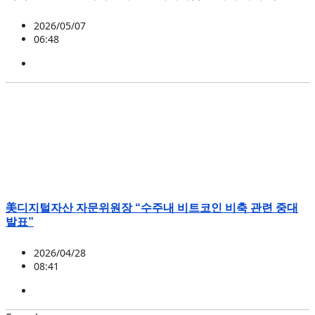
2026/05/07
06:48
미국
,
정책
,
패트릭 위트
美디지털자산 자문위원장 “수주내 비트코인 비축 관련 중대
발표”
2026/04/28
08:41
BTC
,
미국
,
정책
,
패트릭 위트