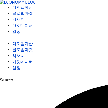
컨
디지털자산
텐
글로벌마켓
츠
리서치
로
마켓데이터
건
일정
너
뛰
디지털자산
기
글로벌마켓
리서치
마켓데이터
일정
Search