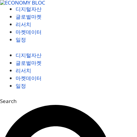
컨
디지털자산
텐
글로벌마켓
츠
리서치
로
마켓데이터
건
일정
너
뛰
디지털자산
기
글로벌마켓
리서치
마켓데이터
일정
Search