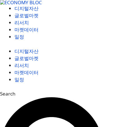
컨
디지털자산
텐
글로벌마켓
츠
리서치
로
마켓데이터
건
일정
너
뛰
디지털자산
기
글로벌마켓
리서치
마켓데이터
일정
Search