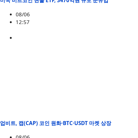
미국 비트코인 현물 ETF, 3470억원 규모 순유입
08/06
12:57
BTC
,
시황
업비트, 캡(CAP) 코인 원화·BTC·USDT 마켓 상장
08/06