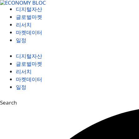
컨
디지털자산
텐
글로벌마켓
츠
리서치
로
마켓데이터
건
일정
너
뛰
디지털자산
기
글로벌마켓
리서치
마켓데이터
일정
Search