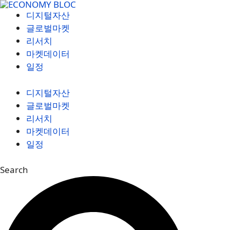
컨
디지털자산
텐
글로벌마켓
츠
리서치
로
마켓데이터
건
일정
너
뛰
디지털자산
기
글로벌마켓
리서치
마켓데이터
일정
Search