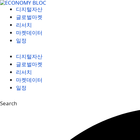
컨
디지털자산
텐
글로벌마켓
츠
리서치
로
마켓데이터
건
일정
너
뛰
디지털자산
기
글로벌마켓
리서치
마켓데이터
일정
Search