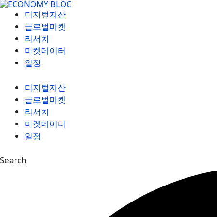
컨
디지털자산
텐
글로벌마켓
츠
리서치
로
마켓데이터
건
일정
너
뛰
디지털자산
기
글로벌마켓
리서치
마켓데이터
일정
Search