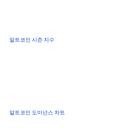
알트코인 시즌 지수
알트코인 도미넌스 차트