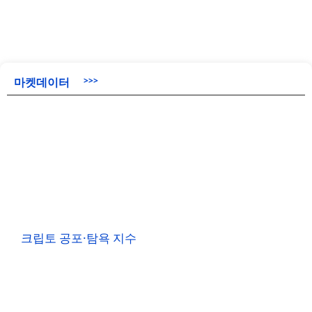
마켓데이터
>>>
크립토 공포·탐욕 지수