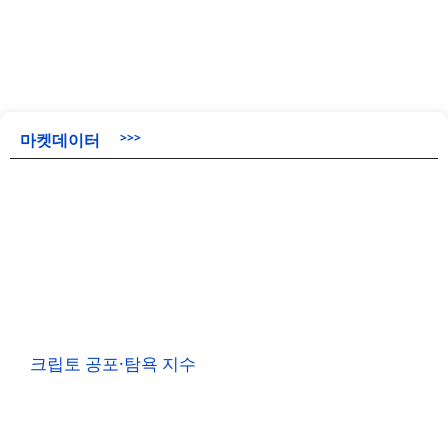
마켓데이터
>>>
크립토 공포·탐욕 지수