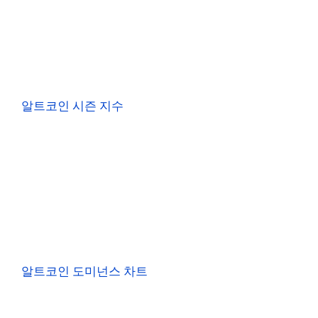
알트코인 시즌 지수
알트코인 도미넌스 차트