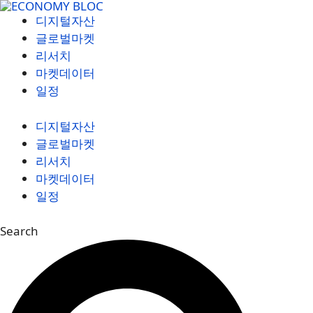
컨
디지털자산
텐
글로벌마켓
츠
리서치
로
마켓데이터
건
일정
너
뛰
디지털자산
기
글로벌마켓
리서치
마켓데이터
일정
Search