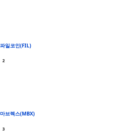
파일코인(FIL)
마브렉스(MBX)