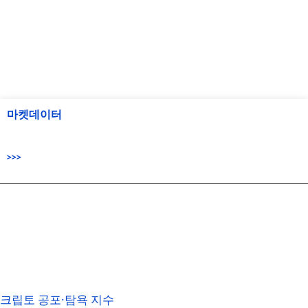
마켓데이터
>>>
크립토 공포·탐욕 지수