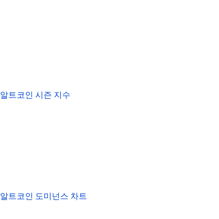
알트코인 시즌 지수
알트코인 도미넌스 차트