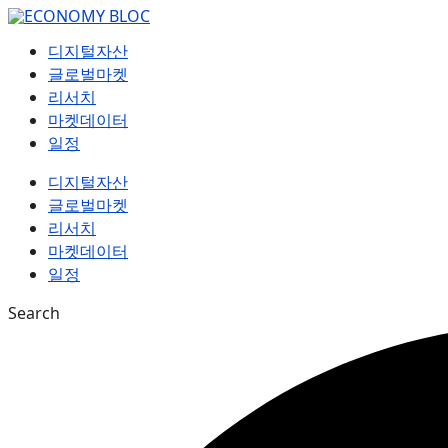
컨
텐
디지털자산
츠
글로벌마켓
로
리서치
건
마켓데이터
너
일정
뛰
기
디지털자산
글로벌마켓
리서치
마켓데이터
일정
Search