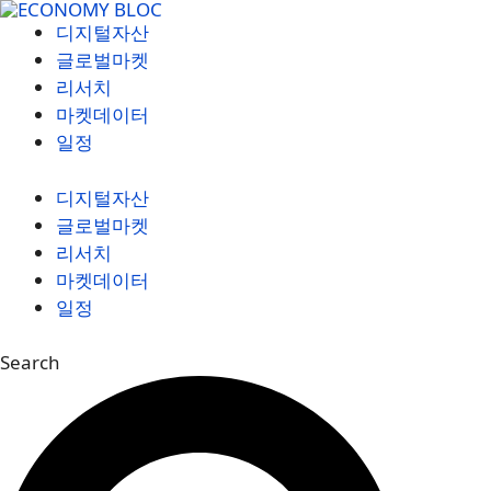
컨
디지털자산
텐
글로벌마켓
츠
리서치
로
마켓데이터
건
일정
너
뛰
디지털자산
기
글로벌마켓
리서치
마켓데이터
일정
Search