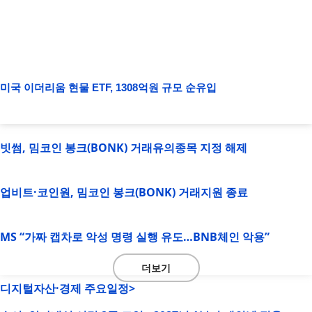
미국 이더리움 현물 ETF, 1308억원 규모 순유입
빗썸, 밈코인 봉크(BONK) 거래유의종목 지정 해제
업비트·코인원, 밈코인 봉크(BONK) 거래지원 종료
MS “가짜 캡차로 악성 명령 실행 유도…BNB체인 악용”
더보기
디지털자산·경제 주요일정>