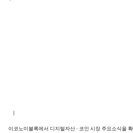
소개
|
개인정보처리방침
|
문의하기
이코노미블록에서 디지털자산 · 코인 시장 주요소식을 확