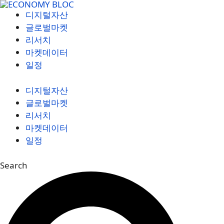
컨
디지털자산
텐
글로벌마켓
츠
리서치
로
마켓데이터
건
일정
너
뛰
디지털자산
기
글로벌마켓
리서치
마켓데이터
일정
Search