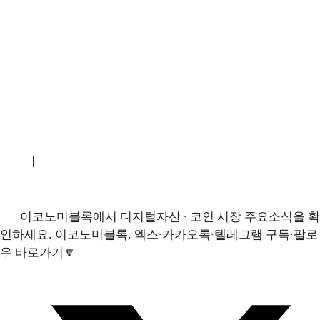
소개
|
개인정보처리방침
|
문의하기
이코노미블록에서 디지털자산 · 코인 시장 주요소식을 확
인하세요. 이코노미블록, 엑스·카카오톡·텔레그램 구독·팔로
우 바로가기🔽