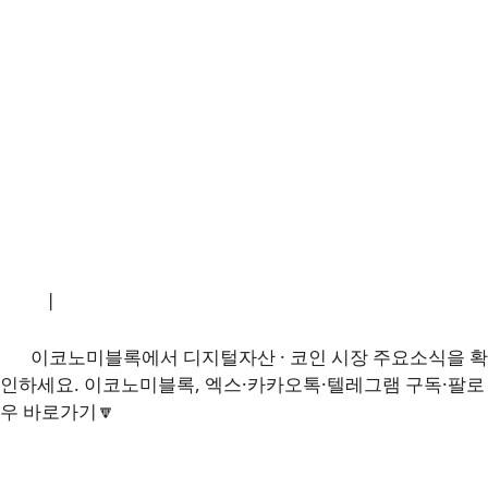
소개
|
개인정보처리방침
|
문의하기
이코노미블록에서 디지털자산 · 코인 시장 주요소식을 확
인하세요. 이코노미블록, 엑스·카카오톡·텔레그램 구독·팔로
우 바로가기🔽