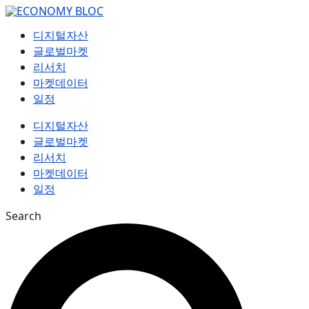
컨
텐
디지털자산
츠
글로벌마켓
로
리서치
건
마켓데이터
너
일정
뛰
기
디지털자산
글로벌마켓
리서치
마켓데이터
일정
Search