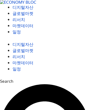
컨
디지털자산
텐
글로벌마켓
츠
리서치
로
마켓데이터
건
일정
너
뛰
디지털자산
기
글로벌마켓
리서치
마켓데이터
일정
Search