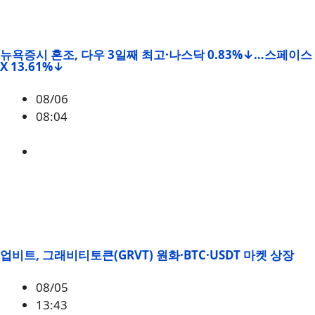
뉴욕증시 혼조, 다우 3일째 최고·나스닥 0.83%↓…스페이스
X 13.61%↓
08/06
08:04
매크로
,
증시
업비트, 그래비티토큰(GRVT) 원화·BTC·USDT 마켓 상장
08/05
13:43