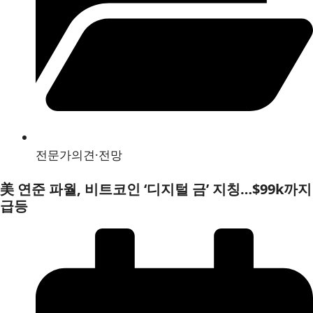
전문가의견·전망
美 연준 파월, 비트코인 ‘디지털 금’ 지칭…$99k까지
급등