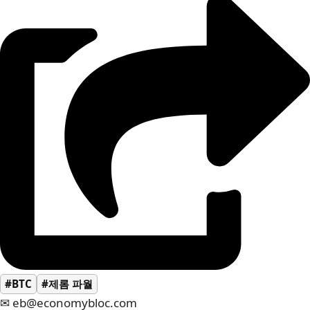
#BTC
#제롬 파월
✉ eb@economybloc.com