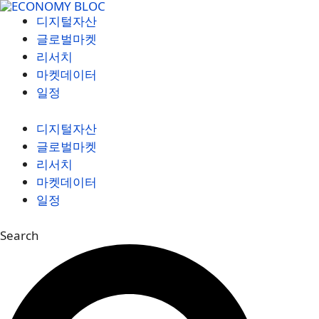
컨
디지털자산
텐
글로벌마켓
츠
리서치
로
마켓데이터
건
일정
너
뛰
디지털자산
기
글로벌마켓
리서치
마켓데이터
일정
Search