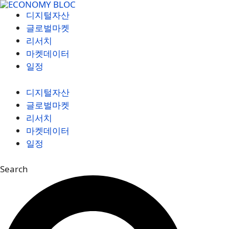
컨
디지털자산
텐
글로벌마켓
츠
리서치
로
마켓데이터
건
일정
너
뛰
디지털자산
기
글로벌마켓
리서치
마켓데이터
일정
Search