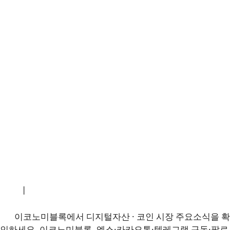
소개
|
개인정보처리방침
|
문의하기
이코노미블록에서 디지털자산 · 코인 시장 주요소식을 확
인하세요. 이코노미블록, 엑스·카카오톡·텔레그램 구독·팔로