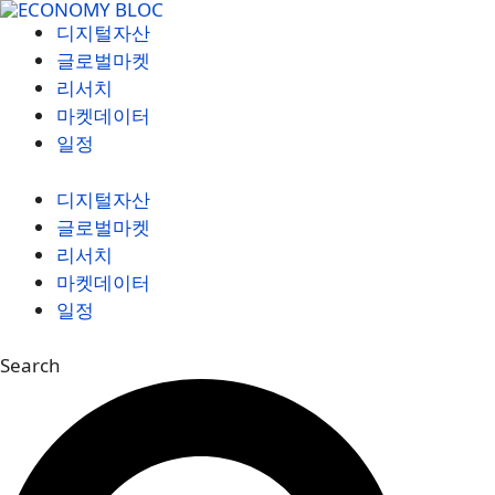
컨
디지털자산
텐
글로벌마켓
츠
리서치
로
마켓데이터
건
일정
너
뛰
디지털자산
기
글로벌마켓
리서치
마켓데이터
일정
Search