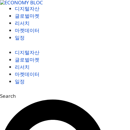
컨
디지털자산
텐
글로벌마켓
츠
리서치
로
마켓데이터
건
일정
너
뛰
디지털자산
기
글로벌마켓
리서치
마켓데이터
일정
Search