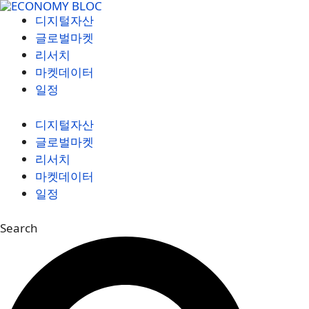
컨
디지털자산
텐
글로벌마켓
츠
리서치
로
마켓데이터
건
일정
너
뛰
디지털자산
기
글로벌마켓
리서치
마켓데이터
일정
Search