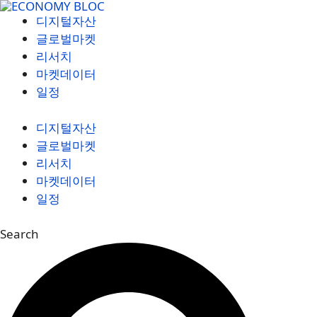
컨
디지털자산
텐
글로벌마켓
츠
리서치
로
마켓데이터
건
일정
너
뛰
디지털자산
기
글로벌마켓
리서치
마켓데이터
일정
Search