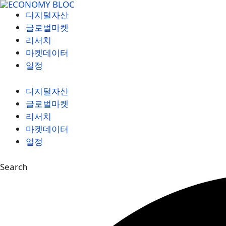
컨
디지털자산
텐
글로벌마켓
츠
리서치
로
마켓데이터
건
일정
너
뛰
디지털자산
기
글로벌마켓
리서치
마켓데이터
일정
Search