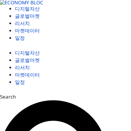
컨
디지털자산
텐
글로벌마켓
츠
리서치
로
마켓데이터
건
일정
너
뛰
디지털자산
기
글로벌마켓
리서치
마켓데이터
일정
Search