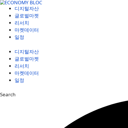
컨
디지털자산
텐
글로벌마켓
츠
리서치
로
마켓데이터
건
일정
너
뛰
디지털자산
기
글로벌마켓
리서치
마켓데이터
일정
Search