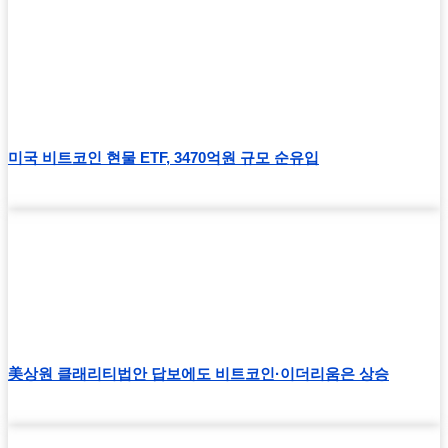
미국 비트코인 현물 ETF, 3470억원 규모 순유입
美상원 클래리티법안 답보에도 비트코인·이더리움은 상승