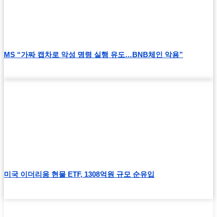
MS “가짜 캡차로 악성 명령 실행 유도…BNB체인 악용”
미국 이더리움 현물 ETF, 1308억원 규모 순유입