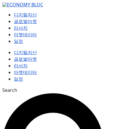
컨
텐
디지털자산
츠
글로벌마켓
로
리서치
건
마켓데이터
너
일정
뛰
기
디지털자산
글로벌마켓
리서치
마켓데이터
일정
Search