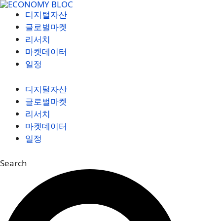
컨
디지털자산
텐
글로벌마켓
츠
리서치
로
마켓데이터
건
일정
너
뛰
디지털자산
기
글로벌마켓
리서치
마켓데이터
일정
Search