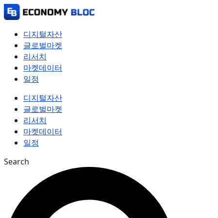
컨
텐
츠
디지털자산
로
글로벌마켓
건
리서치
너
마켓데이터
뛰
일정
기
디지털자산
글로벌마켓
리서치
마켓데이터
일정
Search