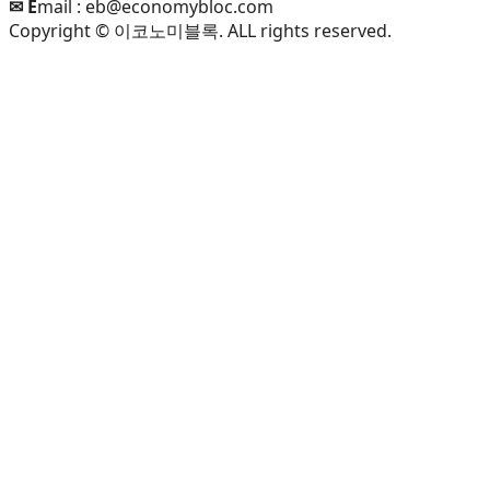
✉ E
mail :
eb@economybloc.com
Copyright © 이코노미블록. ALL rights reserved.