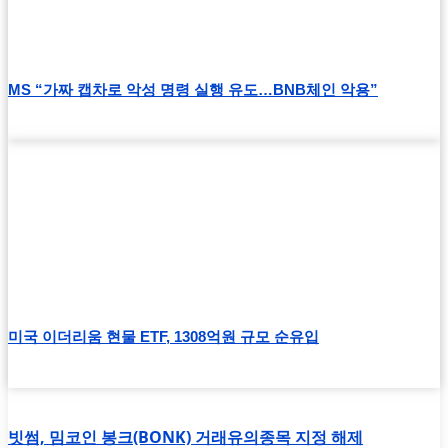
MS “가짜 캡차로 악성 명령 실행 유도…BNB체인 악용”
미국 이더리움 현물 ETF, 1308억원 규모 순유입
빗썸, 밈코인 봉크(BONK) 거래유의종목 지정 해제