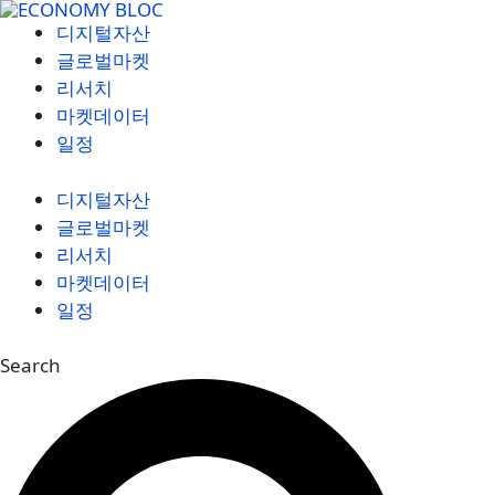
컨
디지털자산
텐
글로벌마켓
츠
리서치
로
마켓데이터
건
일정
너
뛰
디지털자산
기
글로벌마켓
리서치
마켓데이터
일정
Search