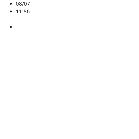
08/07
11:56
BSB