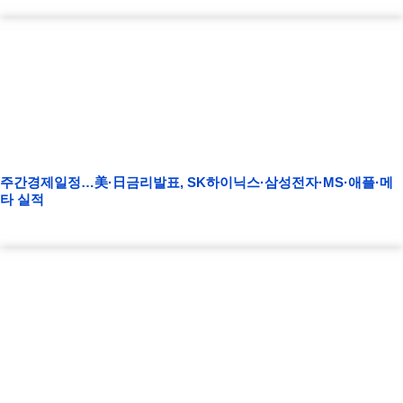
주간경제일정…美·日금리발표, SK하이닉스·삼성전자·MS·애플·메
타 실적