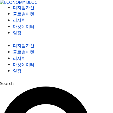
컨
디지털자산
텐
글로벌마켓
츠
리서치
로
마켓데이터
건
일정
너
뛰
디지털자산
기
글로벌마켓
리서치
마켓데이터
일정
Search