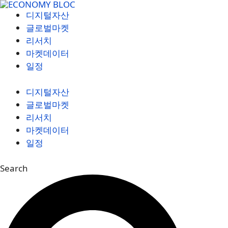
컨
디지털자산
텐
글로벌마켓
츠
리서치
로
마켓데이터
건
일정
너
뛰
디지털자산
기
글로벌마켓
리서치
마켓데이터
일정
Search