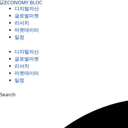
컨
디지털자산
텐
글로벌마켓
츠
리서치
로
마켓데이터
건
일정
너
뛰
디지털자산
기
글로벌마켓
리서치
마켓데이터
일정
Search