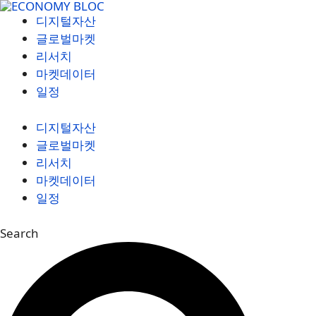
컨
디지털자산
텐
글로벌마켓
츠
리서치
로
마켓데이터
건
일정
너
뛰
디지털자산
기
글로벌마켓
리서치
마켓데이터
일정
Search