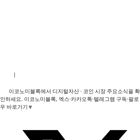
소개
|
개인정보처리방침
|
문의하기
이코노미블록에서 디지털자산 · 코인 시장 주요소식을 확
인하세요. 이코노미블록, 엑스·카카오톡·텔레그램 구독·팔로
우 바로가기🔽