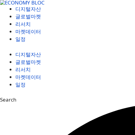
컨
디지털자산
텐
글로벌마켓
츠
리서치
로
마켓데이터
건
일정
너
뛰
디지털자산
기
글로벌마켓
리서치
마켓데이터
일정
Search